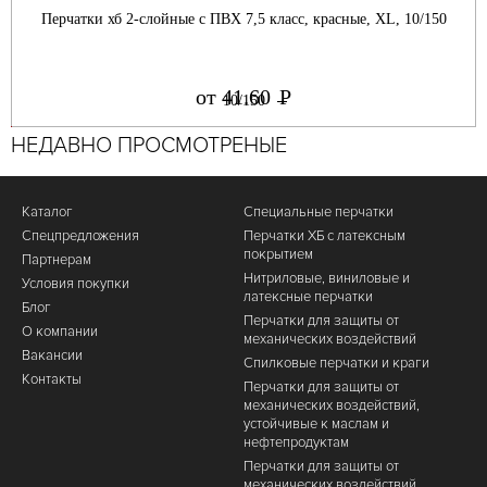
Перчатки хб 2-слойные с ПВХ 7,5 класс, красные, ХL, 10/150
от 41.60
Р
УБ.
НЕДАВНО ПРОСМОТРЕНЫЕ
Каталог
Специальные перчатки
Спецпредложения
Перчатки ХБ с латексным
покрытием
Партнерам
Нитриловые, виниловые и
Условия покупки
латексные перчатки
Блог
Перчатки для защиты от
О компании
механических воздействий
Вакансии
Cпилковые перчатки и краги
Контакты
Перчатки для защиты от
механических воздействий,
устойчивые к маслам и
нефтепродуктам
Перчатки для защиты от
механических воздействий,