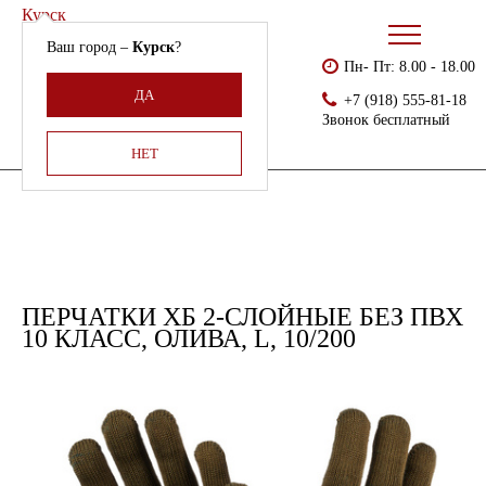
Курск
Ваш город –
Курск
?
Пн- Пт: 8.00 - 18.00
Бесплатно доставляем
Главная
Каталог
Перчатки без ПВХ
ДА
+7 (918) 555-81-18
Армения, Молдавия,
Перчатки хб 2-слойные без ПВХ 10 класс, олива, L, 10/200
Звонок бесплатный
Казахстан,
Беларусь
НЕТ
ПЕРЧАТКИ ХБ 2-СЛОЙНЫЕ БЕЗ ПВХ
10 КЛАСС, ОЛИВА, L, 10/200