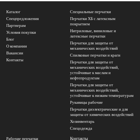
Каталог
Специальные перчатки
Спецпредложения
Перчатки ХБ с латексным
покрытием
Партнерам
Нитриловые, виниловые и
Условия покупки
латексные перчатки
Блог
Перчатки для защиты от
О компании
механических воздействий
Вакансии
Cпилковые перчатки и краги
Контакты
Перчатки для защиты от
механических воздействий,
устойчивые к маслам и
нефтепродуктам
Перчатки для защиты от
механических воздействий,
устойчивые к низким температурам
Рукавицы рабочие
Перчатки диэлектрические и для
защиты от химических воздействий
Хозинвентарь
Спецодежда
Рабочие перчатки
Контакты