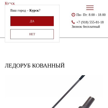
Курск
Ваш город –
Курск
?
Пн- Пт: 8.00 - 18.00
Бесплатно доставляем
Главная
Каталог
Хозинвентарь
Ледоруб кованный
ДА
+7 (918) 555-81-18
Армения, Молдавия,
Звонок бесплатный
Казахстан,
Беларусь
НЕТ
ЛЕДОРУБ КОВАННЫЙ